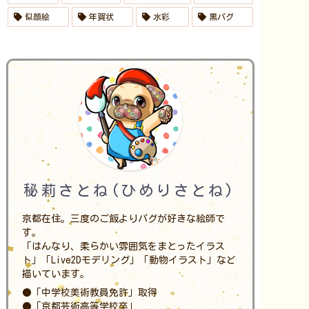
似顔絵
年賀状
水彩
黒パグ
秘莉さとね(ひめりさとね)
京都在住。三度のご飯よりパグが好きな絵師で
す。
「はんなり、柔らかい雰囲気をまとったイラス
ト」「Live2Dモデリング」「動物イラスト」など
描いています。
●「中学校美術教員免許」取得
●「京都芸術高等学校卒」