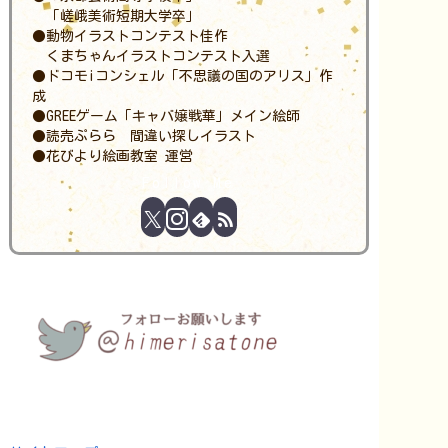
「嵯峨美術短期大学卒」
●動物イラストコンテスト佳作
くまちゃんイラストコンテスト入選
●ドコモiコンシェル「不思議の国のアリス」作
成
●GREEゲーム「キャバ嬢戦華」メイン絵師
●読売ぷらら 間違い探しイラスト
●花びより絵画教室 運営