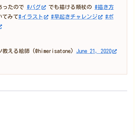
あったので
#パグ
でも描ける頬杖の
#描き方
いてみて
#イラスト
#早起きチャレンジ
#ポ
る絵師 (@himerisatone)
June 21, 2020