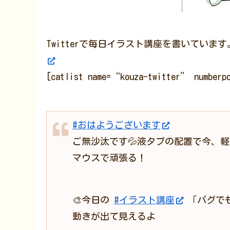
Twitterで毎日イラスト講座を書いていま
[catlist name=“kouza-twitter” number
#おはようございます
ご無沙汰です💦液タブの配置で今、
マウスで頑張る！
🎨今日の
#イラスト講座
「パグで
動きが出て見えるよ