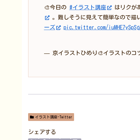
🎨今日の
#イラスト講座
はリクが
。難しそうに見えて簡単なので描
ーズ
pic.twitter.com/iuMHE7ySpS
— 京イラストひめり🎨イラストのコツ教え
イラスト講座-Twitter
シェアする