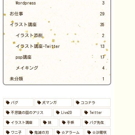
Wordpress
3
お仕事
29
イラスト講座
35
イラスト添削
2
イラスト講座-Twitter
13
psp講座
17
メイキング
4
未分類
1
パグ
犬マンガ
ココナラ
不思議の国のアリス
Live2D
Twitter
イラスト講座
妹
手帳
パグ先生
ワニ子
鬼滅の刃
☆アラーム
☆沙羅咲