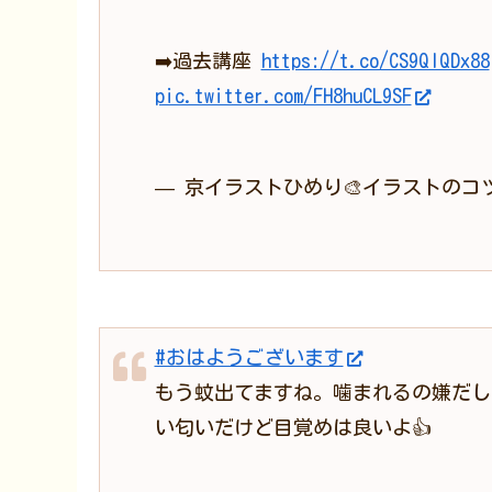
➡️過去講座
https://t.co/CS9QlQDx88
pic.twitter.com/FH8huCL9SF
— 京イラストひめり🎨イラストのコツ教え
#おはようございます
もう蚊出てますね。噛まれるの嫌だし
い匂いだけど目覚めは良いよ👍