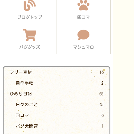
ブログトップ
四コマ
パググッズ
マシュマロ
フリー素材
16
自作手帳
2
ひめり日記
65
日々のこと
45
四コマ
6
パグ犬関連
1