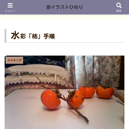
京イラストひめり
メニュー
検索
水
彩「柿」手順
メイキング