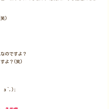
(笑)
人なのですよ？
すよ？(笑)
`,);