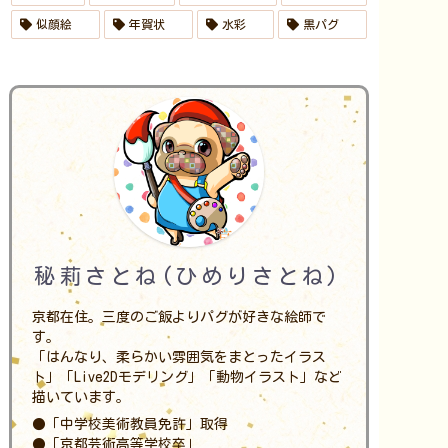
似顔絵
年賀状
水彩
黒パグ
秘莉さとね(ひめりさとね)
京都在住。三度のご飯よりパグが好きな絵師で
す。
「はんなり、柔らかい雰囲気をまとったイラス
ト」「Live2Dモデリング」「動物イラスト」など
描いています。
●「中学校美術教員免許」取得
●「京都芸術高等学校卒」