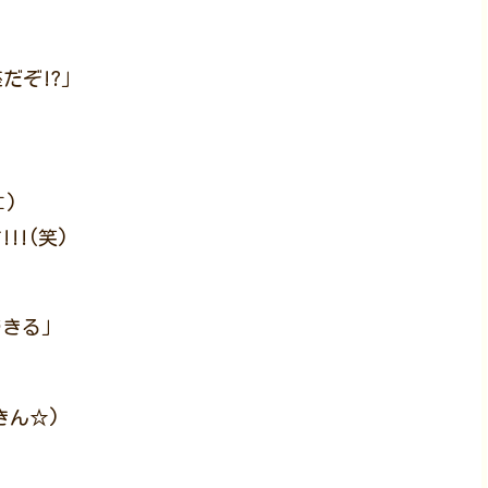
だぞ!?」
⊂)
!(笑)
できる」
っきん☆)