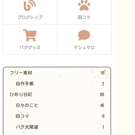
ブログトップ
四コマ
パググッズ
マシュマロ
フリー素材
16
自作手帳
2
ひめり日記
65
日々のこと
45
四コマ
6
パグ犬関連
1