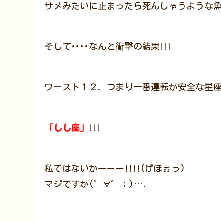
サメみたいに止まったら死んじゃうような魚
そして････なんと衝撃の結果!!!
ワースト１２．つまり一番運転が安全な星座は･
「しし座」
!!!
私ではないかーーー!!!!(げほぉっ)
マジですか(゜∀゜；)….