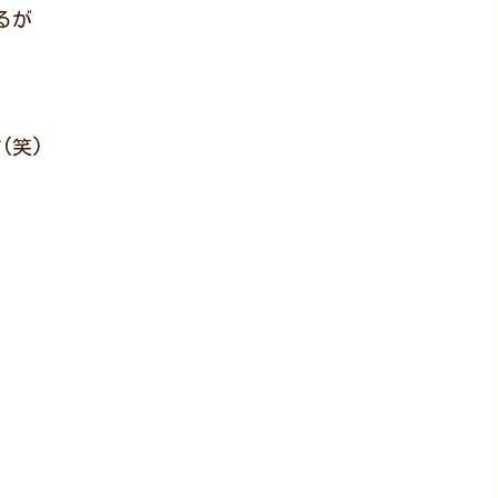
るが
)
(笑)