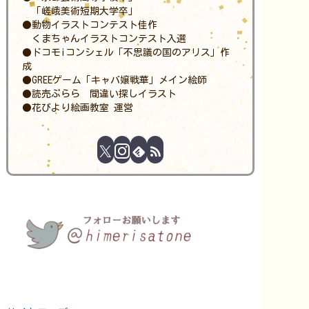
「嵯峨美術短期大学卒」
●動物イラストコンテスト佳作
くまちゃんイラストコンテスト入選
●ドコモiコンシェル「不思議の国のアリス」作
成
●GREEゲーム「キャバ嬢戦華」メイン絵師
●読売ぷらら 間違い探しイラスト
●花びより絵画教室 運営