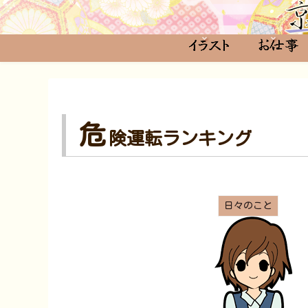
危
険運転ランキング
日々のこと