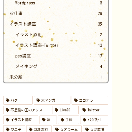
Wordpress
3
お仕事
29
イラスト講座
35
イラスト添削
2
イラスト講座-Twitter
13
psp講座
17
メイキング
4
未分類
1
パグ
犬マンガ
ココナラ
不思議の国のアリス
Live2D
Twitter
イラスト講座
妹
手帳
パグ先生
ワニ子
鬼滅の刃
☆アラーム
☆沙羅咲