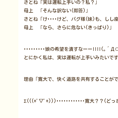
さとね「実は運転上手いの？私？」
母上 「そんな訳ない(即答)」
さとね「け････けど、パグ様(妹)も、しし座
母上 「なら、さらに危ない(きっぱり)」
･････････娘の希望を潰すなーー!!!!(｡´Д
とにかく私は、実は運転が上手いみたいです!!
理由「寛大で、快く道路を共有することが
Σ(((*ﾟ▽ﾟ*)))････････････寛大？？(ど