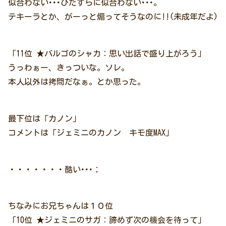
似合わない･･･ひたすらに似合わない･･･。
テキーラとか、がーっと煽ってそうなのに!!(未成年だよ)
「11位 ★バルゴのシャカ：思い出話で盛り上がろう」
うっわぁー、きっついな。ソレ。
本人以外は拷問だなぁ。とか思った。
最下位は「カノン」
コメントは「ジェミニのカノン キモ度MAX」
・・・・・・・酷い･･･；
ちなみにお兄ちゃんは１０位
「10位 ★ジェミニのサガ：諦めず次の機会を待って」