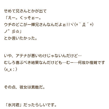
せめて兄さんとかが出て
「えー。くっそぉー。
ウチのどこが一輝兄さんなんだよぉ!!ヾ(*｀Д´*)
ノ”彡☆」
とか言いたかった。
いや、アテナが悪いわけじゃないんだけど…
むしろ喜ぶべき結果なんだけども…むー…何故か複雑です
(x_x；)
その点、彼女は素敵だ。
「氷河君」だったらしいです。