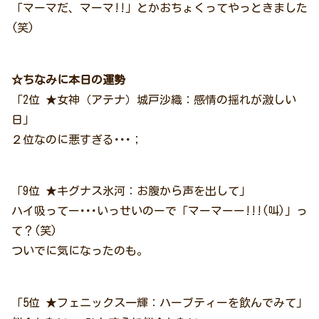
「マーマだ、マーマ!!」とかおちょくってやっときました
(笑)
☆ちなみに本日の運勢
「2位 ★女神（アテナ）城戸沙織：感情の揺れが激しい
日」
２位なのに悪すぎる･･･；
「9位 ★キグナス氷河：お腹から声を出して」
ハイ吸ってー･･･いっせいのーで「マーマーー!!!(叫)」っ
て？(笑)
ついでに気になったのも。
「5位 ★フェニックス一輝：ハーブティーを飲んでみて」